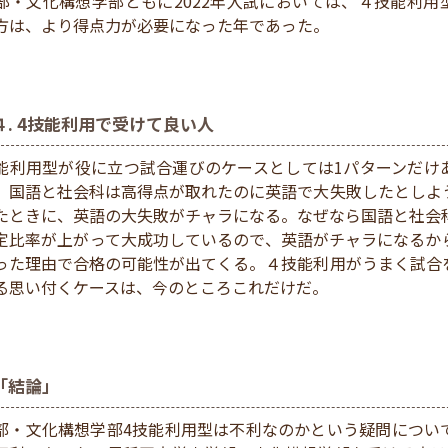
部・文化構想学部ともに2022年入試においては、４技能利用
方は、より得点力が必要になった年であった。
４. 4技能利用で受けて良い人
能利用型が役に立つ試合運びのケースとしては1パターンだけ
、国語と社会科は高得点が取れたのに英語で大失敗したとしよ
たときに、英語の大失敗がチャラになる。なぜなら国語と社会
定比率が上がって大成功しているので、英語がチャラになるか
った理由で合格の可能性が出てくる。４技能利用がうまく試合
る思い付くケースは、今のところこれだけだ。
「結論」
部・文化構想学部4技能利用型は不利なのかという疑問につい