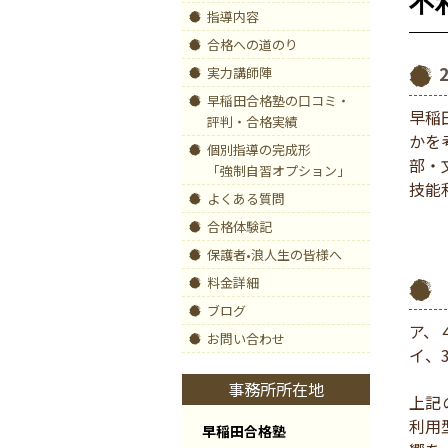
不
指導内容
合格への道のり
実力講師陣
早稲田合格塾の口コミ・
早稲
評判・合格実績
かを
個別指導の完成形
部・
「強制自習オプション」
技能
よくある質問
合格体験記
保護者•浪人生の皆様へ
料金詳細
ブログ
ア、４
お問い合わせ
イ、
事務所所在地
上記
利用
早稲田合格塾