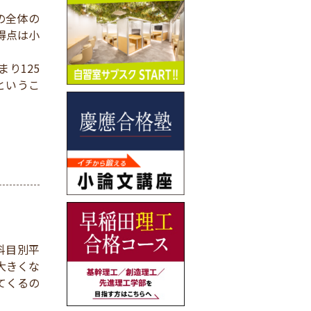
の全体の
得点は小
り125
というこ
科目別平
大きくな
てくるの