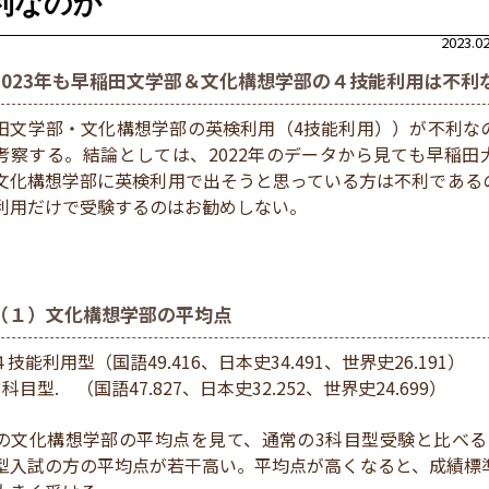
利なのか
2023.
2023年も早稲田文学部＆文化構想学部の４技能利用は不利
田文学部・文化構想学部の英検利用（4技能利用））が不利な
考察する。結論としては、2022年のデータから見ても早稲田
文化構想学部に英検利用で出そうと思っている方は不利である
利用だけで受験するのはお勧めしない。
（１）文化構想学部の平均点
技能利用型（国語49.416、日本史34.491、世界史26.191）
3科目型.
（国語47.827、日本史32.252、世界史24.699）
の文化構想学部の平均点を見て、通常の3科目型受験と比べる
型入試の方の平均点が若干高い。平均点が高くなると、成績標