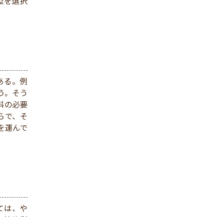
型を選択
ある。例
う。そう
科の必要
らで、そ
を運んで
ては、や