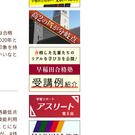
は合格
20年と
印象を持
いいなと
格最低点
技能利用
ことにな
が、4技