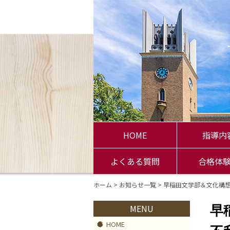
HOME
指導内
よくある質問
合格体
ホーム
>
お知らせ一覧
> 早稲田文学部＆文化構
MENU
早
HOME