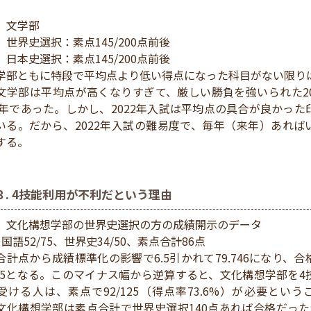
）文学部
）世界史選択：素点145/200点前後
）日本史選択：素点145/200点前後
学部ともに特段で平均点より低い得点になった科目がない限り
文学部は平均点が高くなりすぎて、厳しい勝負を強いられた20
21年であった。しかし、2022年入試は平均点の具合が良かった
いる。だから、2022年入試の難易度で、毎年（来年）あれば
する。
３. 4技能利用が不利だという理由
）文化構想学部の世界史選択の方の成績開示のデータ
国語52/75、世界史34/50、素点合計86点
合計点から成績標準化の影響で6.5引かれて79.746になり、合
5.5となる。このマイナス幅から逆算すると、文化構想学部を4
受ける人は、素点で92/125（得点率73.6%）が必要という
文化構想学部は素点合計で世界史選択140点あれば合格だった