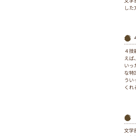
文学
した
４技
えば
いっ
な特
うい
くれ
文学