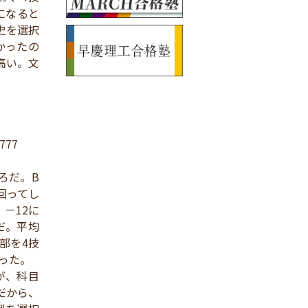
になると
史を選択
かったの
高い。文
777
ころだ。B
回ってし
－12に
だ。平均
部を4技
った。
が、科目
だから、