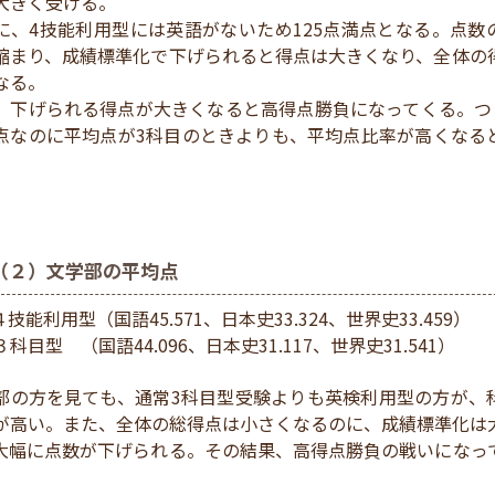
大きく受ける。
に、4技能利用型には英語がないため125点満点となる。点数
縮まり、成績標準化で下げられると得点は大きくなり、全体の
なる。
、下げられる得点が大きくなると高得点勝負になってくる。つま
点なのに平均点が3科目のときよりも、平均点比率が高くなる
。
（２）文学部の平均点
技能利用型（国語45.571、日本史33.324、世界史33.459）
３科目型
（国語44.096、日本史31.117、世界史31.541）
部の方を見ても、通常3科目型受験よりも英検利用型の方が、
が高い。また、全体の総得点は小さくなるのに、成績標準化は
大幅に点数が下げられる。その結果、高得点勝負の戦いになっ