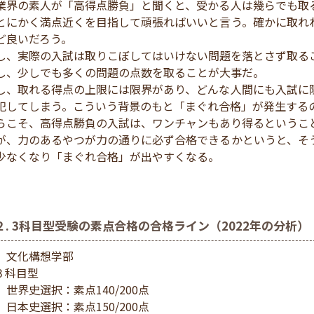
業界の素人が「高得点勝負」と聞くと、受かる人は幾らでも取
とにかく満点近くを目指して頑張ればいいと言う。確かに取れ
ど良いだろう。
し、実際の入試は取りこぼしてはいけない問題を落とさず取る
し、少しでも多くの問題の点数を取ることが大事だ。
し、取れる得点の上限には限界があり、どんな人間にも入試に
犯してしまう。こういう背景のもと「まぐれ合格」が発生する
らこそ、高得点勝負の入試は、ワンチャンもあり得るというこ
が、力のあるやつが力の通りに必ず合格できるかというと、そ
少なくなり「まぐれ合格」が出やすくなる。
２. 3科目型受験の素点合格の合格ライン（2022年の分析）
）文化構想学部
３科目型
）世界史選択：素点140/200点
）日本史選択：素点150/200点