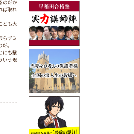
るのだか
れば取れ
ことも大
限らずミ
のだ。
とにも繋
ういう現