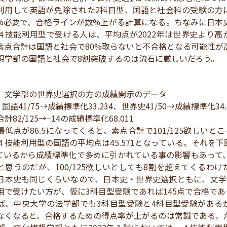
利用して英語が免除された2科目型、国語と社会科の受験の方
.6%必要で、合格ラインが数%上がる計算になる。ちなみに日本
４技能利用型で受ける人は、平均点が2022年は世界史より高
素点合計は国語と社会で80%取らないと不合格となる可能性が
想学部の国語と社会で8割突破するのは流石に厳しいだろう。
）文学部の世界史選択の方の成績開示のデータ
国語41/75→成績標準化33.234、世界史41/50→成績標準化34.
計82/125→−14の成績標準化68.011
最低点が86.5になってくると、素点合計で101/125欲しいと
４技能利用型の国語の平均点は45.571となっている。それを下
ているから成績標準化で多めに引かれている事の影響もあって、
と思うのだが、100/125欲しいとしても8割を超えてくるわけ
日本史も同じくらいなので、日本史・世界史選択ともに、文学
用で受けたい方が、仮に3科目型受験であれば145点で合格であ
ば、中央大学の法学部でも3科目型受験と4科目型受験がある
なくなると、合格するための得点率が上がるのは常識である。