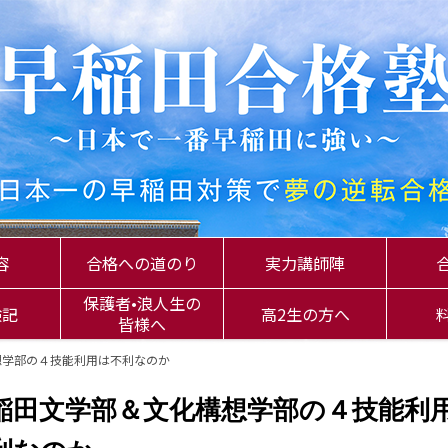
容
合格への道のり
実力講師陣
保護者•浪人生の
験記
高2生の方へ
皆様へ
想学部の４技能利用は不利なのか
稲田文学部＆文化構想学部の４技能利