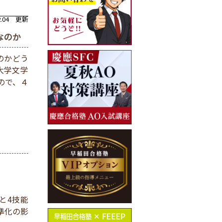
02.04 更新
なのか
のかどう
大学文学
ので、４
と4技能
準化の影