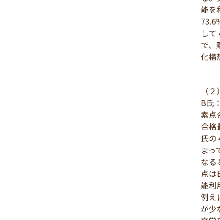
能を
73
して
で、
化構
（２
B氏：
素点合
合格
氏の
まっ
なる
点は
能利
例え
が少