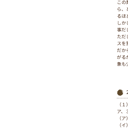
この
ら、
るほ
しか
事だ
ただ
スを
だか
がる
象も
（１
ア、
（ア
（イ