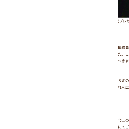
(プレ
優勝
た。
つきま
５組
れを広
今回
にて