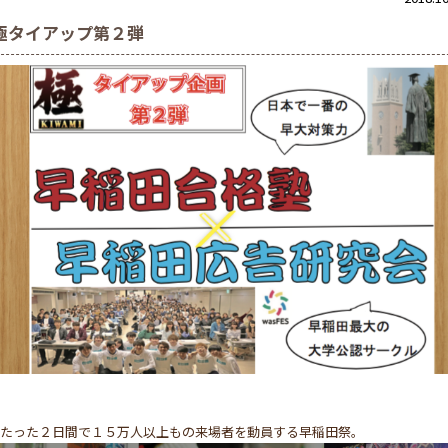
極タイアップ第２弾
たった２日間で１５万人以上もの来場者を動員する早稲田祭。