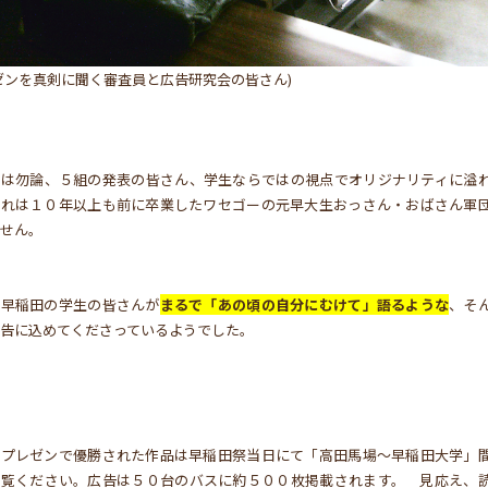
ゼンを真剣に聞く審査員と広告研究会の皆さん)
者は勿論、５組の発表の皆さん、学生ならではの視点でオリジナリティに溢
これは１０年以上も前に卒業したワセゴーの元早大生おっさん・おばさん軍
せん。
の早稲田の学生の皆さんが
まるで「あの頃の自分にむけて」語るような
、そ
告に込めてくださっているようでした。
のプレゼンで優勝された作品は早稲田祭当日にて「高田馬場～早稲田大学」
ご覧ください。広告は５０台のバスに約５００枚掲載されます。 見応え、