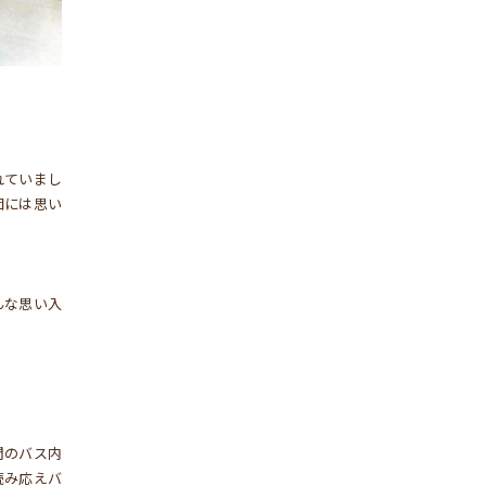
れていまし
団には思い
んな思い入
間のバス内
読み応えバ