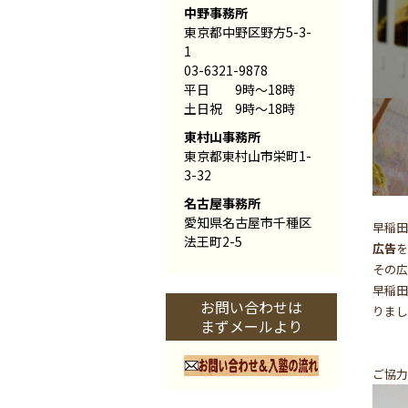
中野事務所
東京都中野区野方5-3-
1
03-6321-9878
平日 9時〜18時
土日祝 9時〜18時
東村山事務所
東京都東村山市栄町1-
3-32
名古屋事務所
愛知県名古屋市千種区
早稲
法王町2-5
広告
を
その広
早稲
お問い合わせは
りまし
まずメールより
ご協力