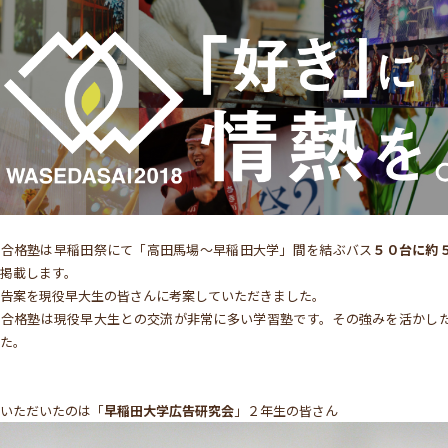
田合格塾は早稲田祭にて「高田馬場～早稲田大学」間を結ぶバス
５０台に約
掲載します。
告案を現役早大生の皆さんに考案していただきました。
田合格塾は現役早大生との交流が非常に多い学習塾です。その強みを活かし
た。
いただいたのは「
早稲田大学広告研究会
」２年生の皆さん