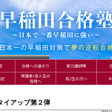
容
合格への道のり
実力講師陣
保護者•浪人生の
験記
高2生の方へ
皆様へ
タイアップ第２弾
2018.