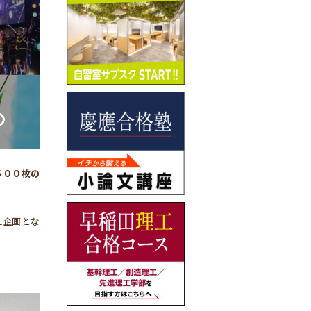
５００枚の
た企画とな