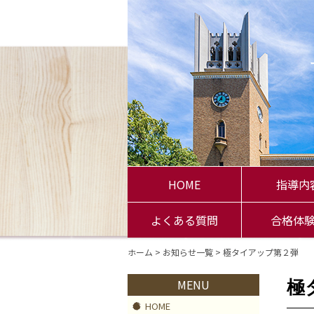
HOME
指導内
よくある質問
合格体
ホーム
>
お知らせ一覧
> 極タイアップ第２弾
MENU
極
HOME