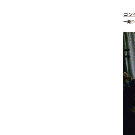
コン
一発目