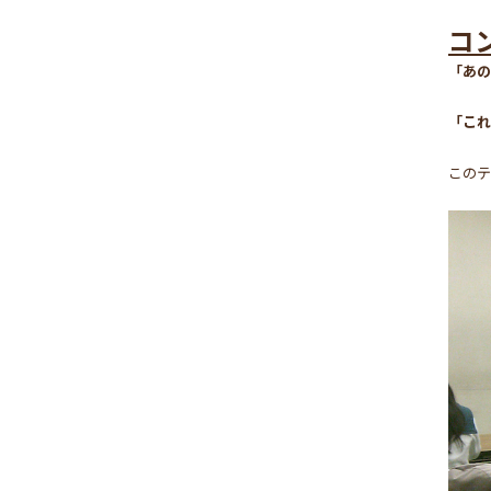
コ
「あの
「これ
このテ