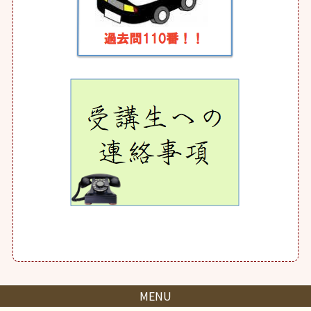
よくある質問
合格体験記
保護者•浪人生の
皆様へ
高2生の方へ
料金詳細
お問い合わせ&
入塾の流れ
MENU