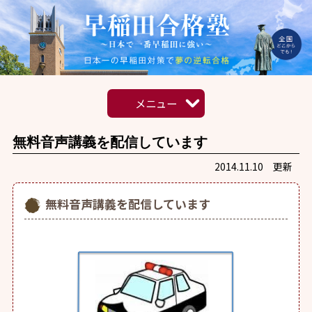
メニュー
HOME
無料音声講義を配信しています
2014.11.10 更新
指導内容
無料音声講義を配信しています
合格への道のり
実力講師陣
合格実績
強制自習オプション